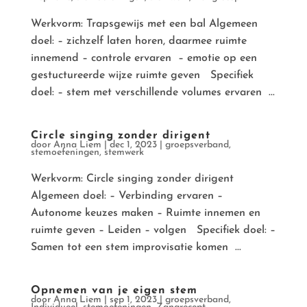
Werkvorm: Trapsgewijs met een bal Algemeen
doel: – zichzelf laten horen, daarmee ruimte
innemend – controle ervaren – emotie op een
gestuctureerde wijze ruimte geven Specifiek
doel: – stem met verschillende volumes ervaren ...
Circle singing zonder dirigent
door
Anna Liem
|
dec 1, 2023
|
groepsverband
,
stemoefeningen
,
stemwerk
Werkvorm: Circle singing zonder dirigent
Algemeen doel: – Verbinding ervaren –
Autonome keuzes maken – Ruimte innemen en
ruimte geven – Leiden – volgen Specifiek doel: –
Samen tot een stem improvisatie komen ...
Opnemen van je eigen stem
door
Anna Liem
|
sep 1, 2023
|
groepsverband
,