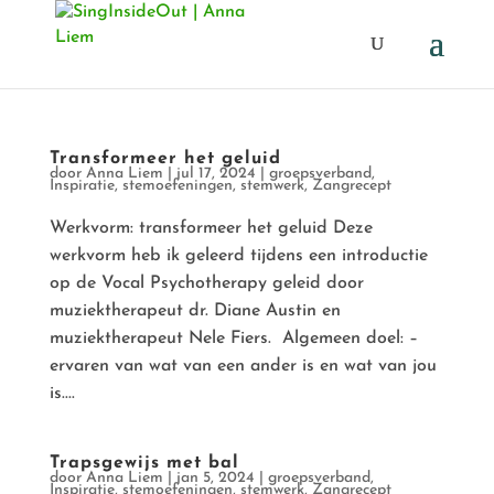
Transformeer het geluid
door
Anna Liem
|
jul 17, 2024
|
groepsverband
,
Inspiratie
,
stemoefeningen
,
stemwerk
,
Zangrecept
Werkvorm: transformeer het geluid Deze
werkvorm heb ik geleerd tijdens een introductie
op de Vocal Psychotherapy geleid door
muziektherapeut dr. Diane Austin en
muziektherapeut Nele Fiers. Algemeen doel: –
ervaren van wat van een ander is en wat van jou
is....
Trapsgewijs met bal
door
Anna Liem
|
jan 5, 2024
|
groepsverband
,
Inspiratie
,
stemoefeningen
,
stemwerk
,
Zangrecept