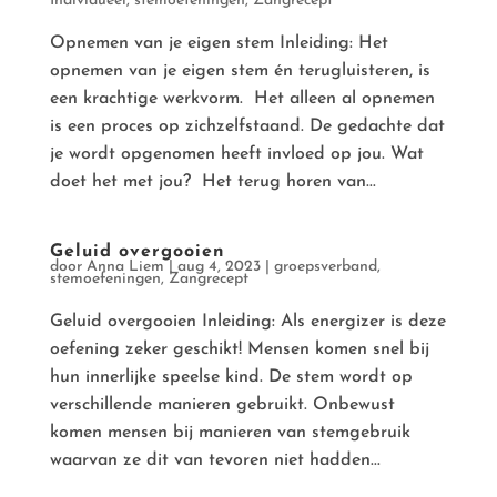
Individueel
,
stemoefeningen
,
Zangrecept
Opnemen van je eigen stem Inleiding: Het
opnemen van je eigen stem én terugluisteren, is
een krachtige werkvorm. Het alleen al opnemen
is een proces op zichzelfstaand. De gedachte dat
je wordt opgenomen heeft invloed op jou. Wat
doet het met jou? Het terug horen van...
Geluid overgooien
door
Anna Liem
|
aug 4, 2023
|
groepsverband
,
stemoefeningen
,
Zangrecept
Geluid overgooien Inleiding: Als energizer is deze
oefening zeker geschikt! Mensen komen snel bij
hun innerlijke speelse kind. De stem wordt op
verschillende manieren gebruikt. Onbewust
komen mensen bij manieren van stemgebruik
waarvan ze dit van tevoren niet hadden...