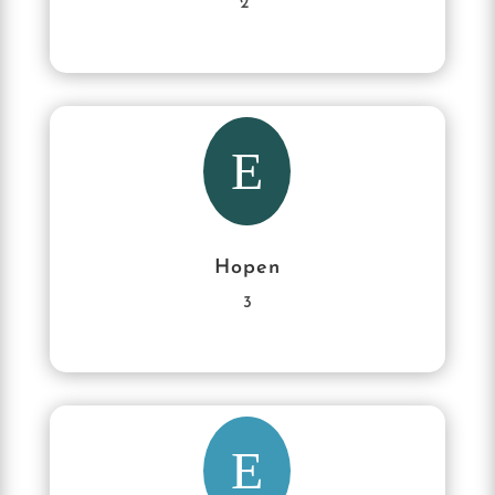
2
E
Hopen
3
E