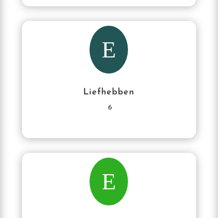
E
Liefhebben
6
E