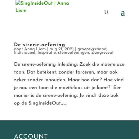
De sirene-oefening
door
Anna Liem
|
aug 21, 2021
|
groepsverband
,
Individueel
,
Inspiratie
,
stemoefeningen
,
Zangrecept
De sirene-oefening Inleiding: Zoek die moeiteloze
toon. Dat betekent: zonder forceren, maar ook
zeker zonder inhouden. Maar hoe dan? Hoe vind
je nou een toon die moeiteloos uit je komt? Een
manier is de sirene-oefening. Je vindt deze ook
op de SingInsideOut_...
ACCOUNT