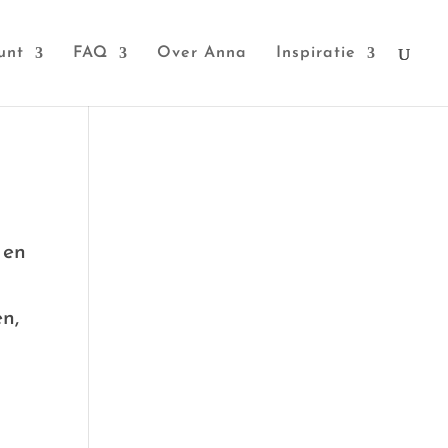
unt
FAQ
Over Anna
Inspiratie
 en
n,