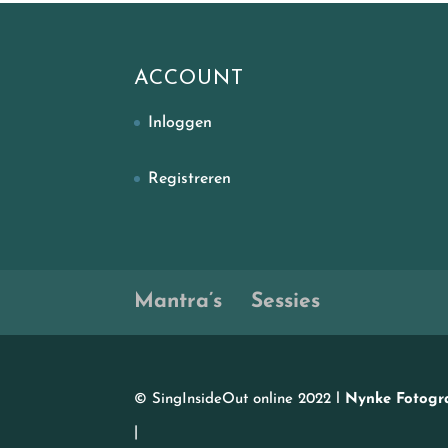
ACCOUNT
Inloggen
Registreren
Mantra’s
Sessies
© SingInsideOut online 2022 l
Nynke Fotogra
|